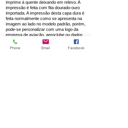
imprime à quente deixando em relevo. A
impressão é feita com fita dourado-ouro
importada. A impressão desta capa dura é
feita normalmente como se apresenta na
imagem ao lado no modelo padrão, porém,
pode-se personalizar com uma logo da
empresa de aviação,
aeroclube ou dados
de uma aeronave privada.
Medidas Diário de Bordo para Avião
Phone
Email
Facebook
Experimental:
H 1,5 cm x L 22 cm x C 31,5 cm
Internamente, o Diário de Bordo para
Avião Experimental é confeccionado em 2
vias (branco e verde) em papel copiativo
(carbonado), com total de 100 páginas de
preenchimento básico (50 de cada cor)
mais as páginas de Capa, Capa bônus,
Prefácio, Abertura e Encerramento, todas
protegidas por folhas de rosto.
Internamente, as folhas são costuradas
e amarradas, criando assim um reforço
maior ainda, a fim de não se soltarem.
Todos os Diários de Bordo estão dentro do
padrão das normas da ANAC.