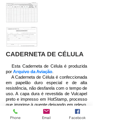
CADERNETA DE CÉLULA
Esta Caderneta de Célula é produzida
por
Arquivo da Aviação
.
A Caderneta de Célula é confeccionada
em papelão duro especial e de alta
resistência, não desfarela com o tempo de
uso. A capa dura é revestida de Vulcapel
preto e impresso em HotStamp, processo
que imprime à quente deixando em relevo.
A impressão é feita com fita dourado-ouro
importada. A impressão desta capa dura é
Phone
Email
Facebook
feita normalmente como se apresenta na
imagem ao lado no modelo padrão, porém,