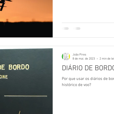
João Pires
8 de mai. de 2023
2 min de le
DIÁRIO DE BORD
Por que usar os diários de bo
histórico de voo?